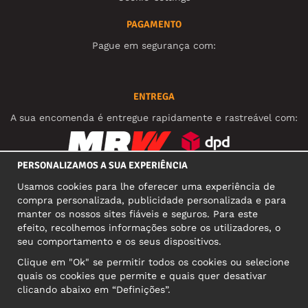
PAGAMENTO
Pague em segurança com:
ENTREGA
A sua encomenda é entregue rapidamente e rastreável com:
PERSONALIZAMOS A SUA EXPERIÊNCIA
REDES SOCIAIS
Usamos cookies para lhe oferecer uma experiência de
compra personalizada, publicidade personalizada e para
manter os nossos sites fiáveis e seguros. Para este
efeito, recolhemos informações sobre os utilizadores, o
MORADA COMERCIAL
seu comportamento e os seus dispositivos.
Motley Denim Europe OÜ
Clique em "Ok" se permitir todos os cookies ou selecione
Narva mnt 5, EE-10117 Tallinn
quais os cookies que permite e quais quer desativar
Reg: 12356245
clicando abaixo em “Definições”.
Atenção! Não envie devoluções para esta morada!