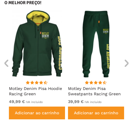
O MELHOR PREÇO!
irt
Motley Denim Pisa Hoodie
Motley Denim Pisa
Mo
Racing Green
Sweatpants Racing Green
Ho
49,99 €
39,99 €
49
IVA incluído
IVA incluído
Adicionar ao carrinho
Adicionar ao carrinho