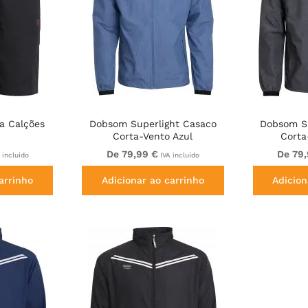
a Calções
Dobsom Superlight Casaco
Dobsom Su
Corta-Vento Azul
Corta
De 79,99 €
De 79
 incluído
IVA incluído
arrinho
Adicionar ao carrinho
Adicion