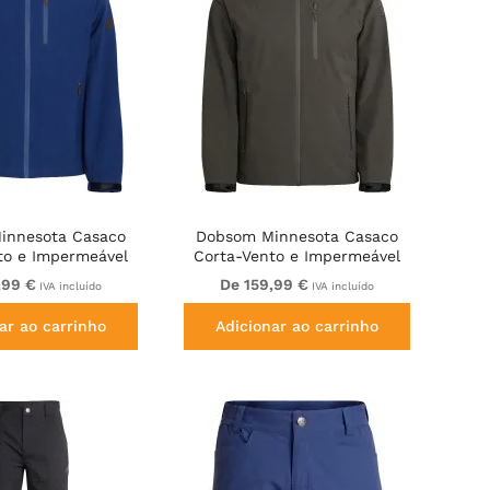
innesota Casaco
Dobsom Minnesota Casaco
to e Impermeável
Corta-Vento e Impermeável
Azul
Castanho Escuro
,99 €
De 159,99 €
IVA incluído
IVA incluído
ar ao carrinho
Adicionar ao carrinho