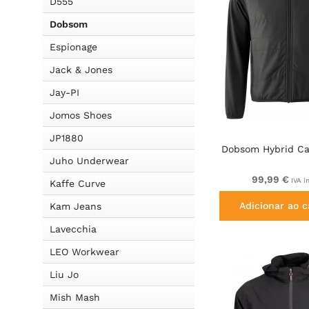
D555
Dobsom
Espionage
Jack & Jones
Jay-PI
Jomos Shoes
JP1880
Dobsom Hybrid Ca
Juho Underwear
99,99 €
IVA i
Kaffe Curve
Adicionar ao c
Kam Jeans
Lavecchia
LEO Workwear
Liu Jo
Mish Mash