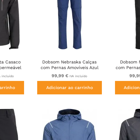
ta Casaco
Dobsom Nebraska Calças
Dobsom N
mpermeável
com Pernas Amovíveis Azul
com Pernas
99,99 €
99,9
 incluído
IVA incluído
arrinho
Adicionar ao carrinho
Adicion