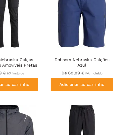
ebraska Calças
Dobsom Nebraska Calções
 Amovíveis Pretas
Azul
9 €
De 69,99 €
IVA incluído
IVA incluído
ar ao carrinho
Adicionar ao carrinho