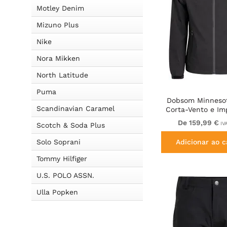
Motley Denim
Mizuno Plus
Nike
Nora Mikken
North Latitude
Puma
Dobsom Minneso
Scandinavian Caramel
Corta-Vento e I
Preto
De 159,99 €
IVA
Scotch & Soda Plus
Solo Soprani
Adicionar ao c
Tommy Hilfiger
U.S. POLO ASSN.
Ulla Popken