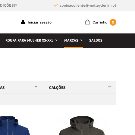
NDIÇÕES)*
apoioaocliente@motleydenim.pt
0
Iniciar sessão
Carrinho
ROUPA PARA MULHER XS-XXL
MARCAS
SALDOS
ÇAS
CALÇÕES