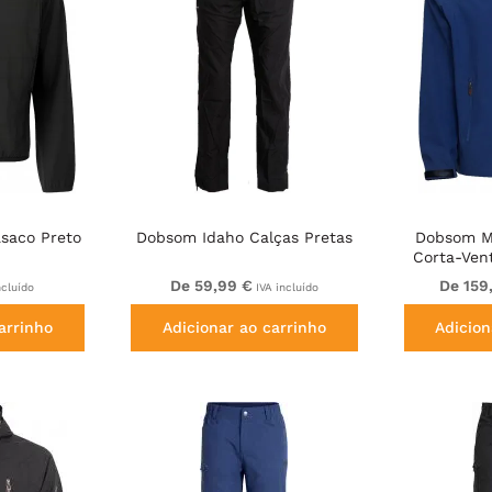
saco Preto
Dobsom Idaho Calças Pretas
Dobsom M
Corta-Ven
De 59,99 €
De 159
ncluído
IVA incluído
arrinho
Adicionar ao carrinho
Adicion