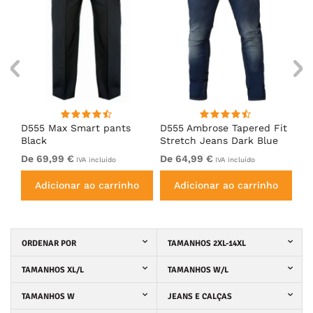
D555 Max Smart pants
D555 Ambrose Tapered Fit
Ro
Black
Stretch Jeans Dark Blue
Je
De 69,99 €
De 64,99 €
64
IVA incluído
IVA incluído
Adicionar ao carrinho
Adicionar ao carrinho
ORDENAR POR
TAMANHOS 2XL-14XL
TAMANHOS XL/L
TAMANHOS W/L
TAMANHOS W
JEANS E CALÇAS