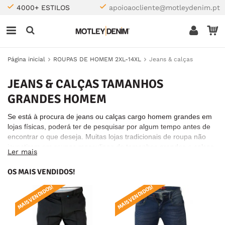
4000+ ESTILOS
apoioaocliente@motleydenim.pt
Página inicial
ROUPAS DE HOMEM 2XL-14XL
Jeans & calças
JEANS & CALÇAS TAMANHOS
GRANDES HOMEM
Se está à procura de jeans ou calças cargo homem grandes em
lojas físicas, poderá ter de pesquisar por algum tempo antes de
encontrar o que deseja. Muitas lojas tradicionais de roupa não
investiram em roupas masculinas de tamanhos grandes e calças
Ler mais
grandes; então, como cliente, não encontrará o tipo de roupa que
merece. É por isso que na Motley Denim decidimos focar-nos nos
OS MAIS VENDIDOS!
tamanhos grandes de calças.
MAIS VENDIDOS!
MAIS VENDIDOS!
MAI