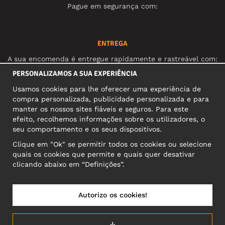
Pague em segurança com:
ENTREGA
A sua encomenda é entregue rapidamente e rastreável com:
PERSONALIZAMOS A SUA EXPERIÊNCIA
Usamos cookies para lhe oferecer uma experiência de
REDES SOCIAIS
compra personalizada, publicidade personalizada e para
manter os nossos sites fiáveis e seguros. Para este
efeito, recolhemos informações sobre os utilizadores, o
seu comportamento e os seus dispositivos.
MORADA COMERCIAL
Clique em "Ok" se permitir todos os cookies ou selecione
Motley Denim Europe OÜ
quais os cookies que permite e quais quer desativar
Narva mnt 5, EE-10117 Tallinn
clicando abaixo em “Definições”.
Reg: 12356245
Atenção! Não envie devoluções para esta morada!
Autorizo os cookies!
↓