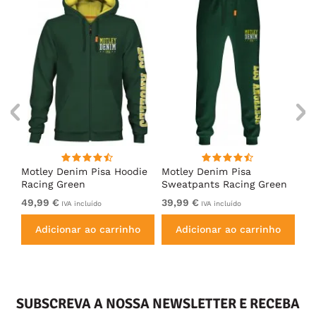
irt
Motley Denim Pisa Hoodie
Motley Denim Pisa
Mo
Racing Green
Sweatpants Racing Green
Ho
49,99 €
39,99 €
49
IVA incluído
IVA incluído
Adicionar ao carrinho
Adicionar ao carrinho
SUBSCREVA A NOSSA NEWSLETTER E RECEBA