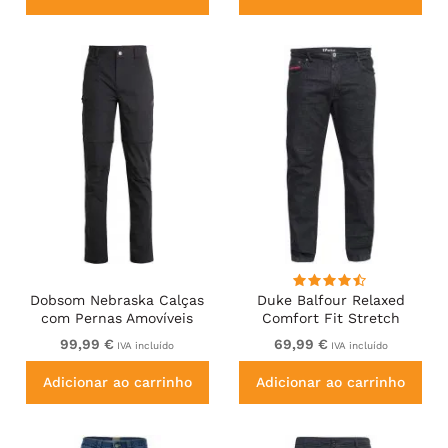
Dobsom Nebraska Calças
Duke Balfour Relaxed
com Pernas Amovíveis
Comfort Fit Stretch
Pretas
Jeans With Elasticated
99,99 €
69,99 €
IVA incluído
IVA incluído
Waist Black
Adicionar ao carrinho
Adicionar ao carrinho