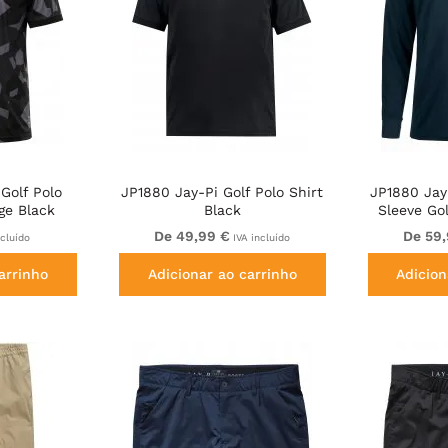
Golf Polo
JP1880 Jay-Pi Golf Polo Shirt
JP1880 Jay
ge Black
Black
Sleeve Gol
De 49,99 €
De 59
ncluído
IVA incluído
arrinho
Adicionar ao carrinho
Adicion