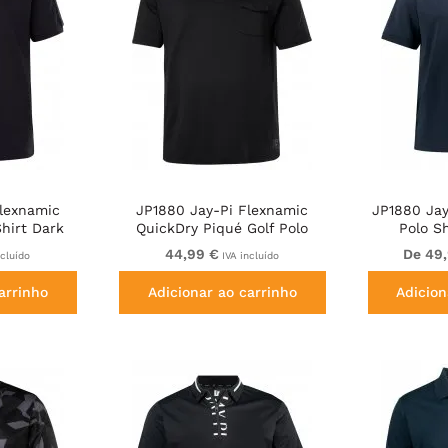
lexnamic
JP1880 Jay-Pi Flexnamic
JP1880 Jay
Shirt Dark
QuickDry Piqué Golf Polo
Polo Sh
Shirt Black
44,99 €
De 49
ncluído
IVA incluído
arrinho
Adicionar ao carrinho
Adicion