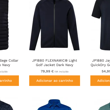
lege Collar
JP1880 FLEXNAMIC® Light
JP1880 Ja
k Navy
Golf Jacket Dark Navy
QuickDry Go
79,99 €
54,9
ncluído
IVA incluído
arrinho
Adicionar ao carrinho
Adicion