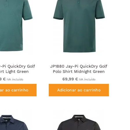
-Pi QuickDry Golf
JP1880 Jay-Pi QuickDry Golf
irt Light Green
Polo Shirt Midnight Green
9 €
69,99 €
IVA incluído
IVA incluído
ar ao carrinho
Adicionar ao carrinho