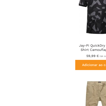
Jay-Pi QuickDry 
Shirt Camoufla
59,99 €
IVA i
Adicionar ao c