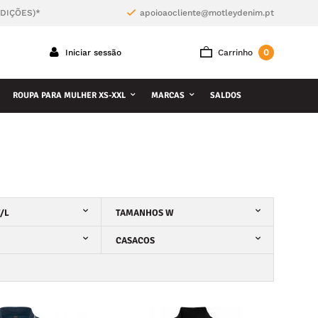
NDIÇÕES)*
apoioaocliente@motleydenim.pt
0
Iniciar sessão
Carrinho
ROUPA PARA MULHER XS-XXL
MARCAS
SALDOS
/L
TAMANHOS W
CASACOS