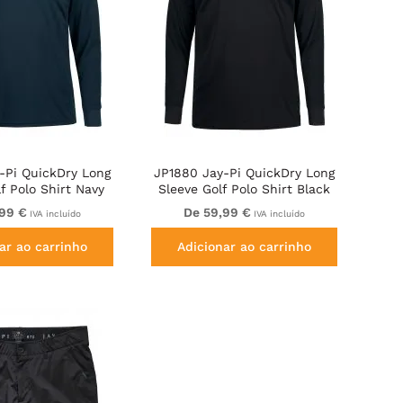
-Pi QuickDry Long
JP1880 Jay-Pi QuickDry Long
f Polo Shirt Navy
Sleeve Golf Polo Shirt Black
Blue
,99 €
De 59,99 €
IVA incluído
IVA incluído
ar ao carrinho
Adicionar ao carrinho