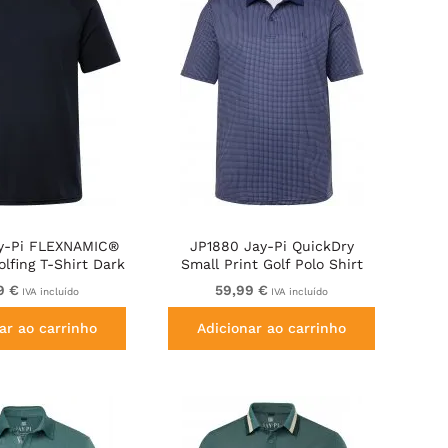
y-Pi FLEXNAMIC®
JP1880 Jay-Pi QuickDry
lfing T-Shirt Dark
Small Print Golf Polo Shirt
Navy
Navy Blue
9 €
59,99 €
IVA incluído
IVA incluído
ar ao carrinho
Adicionar ao carrinho