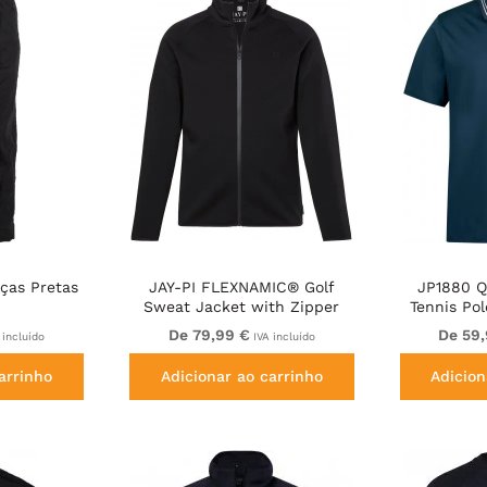
ças Pretas
JAY-PI FLEXNAMIC® Golf
JP1880 Q
Sweat Jacket with Zipper
Tennis Pol
Black
De 79,99 €
De 59
 incluído
IVA incluído
arrinho
Adicionar ao carrinho
Adicion