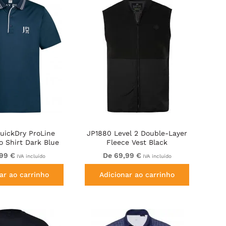
uickDry ProLine
JP1880 Level 2 Double-Layer
o Shirt Dark Blue
Fleece Vest Black
,99 €
De 69,99 €
IVA incluído
IVA incluído
ar ao carrinho
Adicionar ao carrinho