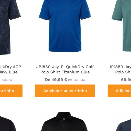
ickDry AOP
JP1880 Jay-Pi QuickDry Golf
JP1880 Jay
Navy Blue
Polo Shirt Titanium Blue
Polo Sh
De 49,99 €
69,9
 incluído
IVA incluído
arrinho
Adicionar ao carrinho
Adicion