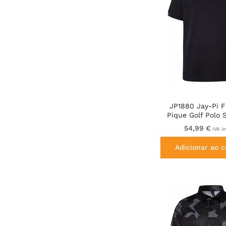
JP1880 Jay-Pi F
Pique Golf Polo 
Navy
54,99 €
IVA i
Adicionar ao c