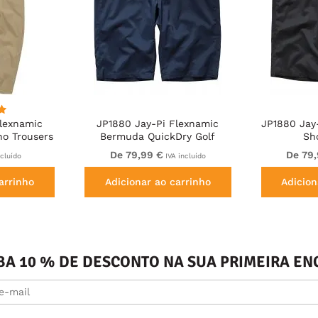
lexnamic
JP1880 Jay-Pi Flexnamic
JP1880 Jay
no Trousers
Bermuda QuickDry Golf
Sh
wn
Shorts Navy Blue
De 79,99 €
De 79
ncluído
IVA incluído
arrinho
Adicionar ao carrinho
Adicion
BA 10 % DE DESCONTO NA SUA PRIMEIRA 