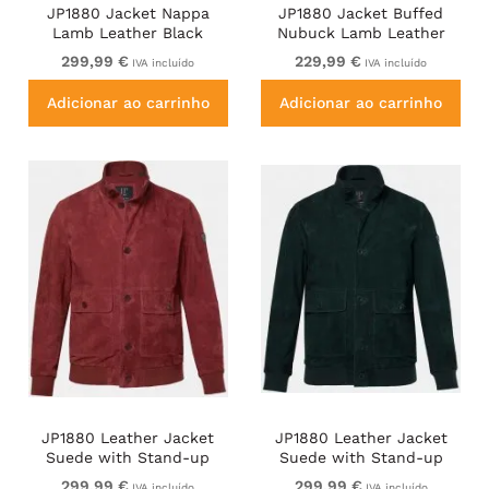
JP1880 Jacket Nappa
JP1880 Jacket Buffed
Lamb Leather Black
Nubuck Lamb Leather
Brown
299,99 €
229,99 €
IVA incluído
IVA incluído
Adicionar ao carrinho
Adicionar ao carrinho
JP1880 Leather Jacket
JP1880 Leather Jacket
Suede with Stand-up
Suede with Stand-up
Collar Red
Collar Dark Green
299,99 €
299,99 €
IVA incluído
IVA incluído