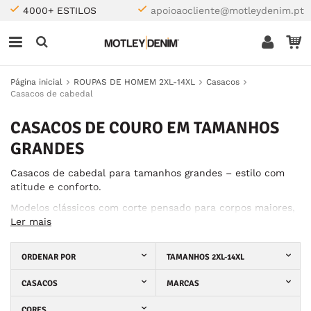
4000+ ESTILOS
apoioaocliente@motleydenim.pt
Página inicial
ROUPAS DE HOMEM 2XL-14XL
Casacos
Casacos de cabedal
CASACOS DE COURO EM TAMANHOS
GRANDES
Casacos de cabedal para tamanhos grandes – estilo com
atitude e conforto.
Modelos clássicos com corte pensado para corpos maiores,
até ao 8XL.
Ler mais
ORDENAR POR
TAMANHOS 2XL-14XL
CASACOS
MARCAS
CORES