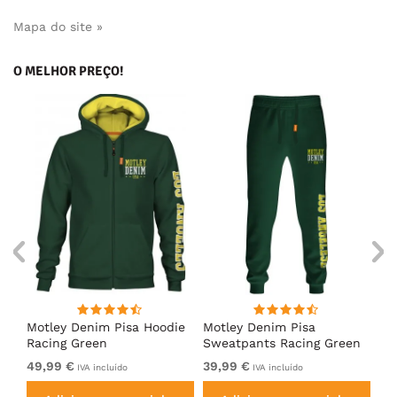
Mapa do site »
O MELHOR PREÇO!
irt
Motley Denim Pisa Hoodie
Motley Denim Pisa
Mo
Racing Green
Sweatpants Racing Green
Ho
49,99 €
39,99 €
49
IVA incluído
IVA incluído