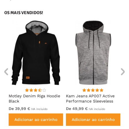
OS MAIS VENDIDOS!
ed
Motley Denim Riga Hoodie
Kam Jeans AP007 Active
Mo
Black
Performance Sleeveless
Ho
Hoody Grey
De 39,99 €
De 49,99 €
De
IVA incluído
IVA incluído
Adicionar ao carrinho
Adicionar ao carrinho