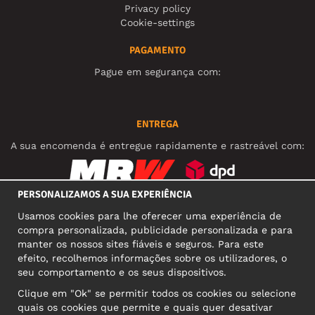
Privacy policy
Cookie-settings
PAGAMENTO
Pague em segurança com:
ENTREGA
A sua encomenda é entregue rapidamente e rastreável com:
PERSONALIZAMOS A SUA EXPERIÊNCIA
REDES SOCIAIS
Usamos cookies para lhe oferecer uma experiência de
compra personalizada, publicidade personalizada e para
manter os nossos sites fiáveis e seguros. Para este
efeito, recolhemos informações sobre os utilizadores, o
MORADA COMERCIAL
seu comportamento e os seus dispositivos.
Motley Denim Europe OÜ
Clique em "Ok" se permitir todos os cookies ou selecione
Narva mnt 5, EE-10117 Tallinn
quais os cookies que permite e quais quer desativar
Reg: 12356245