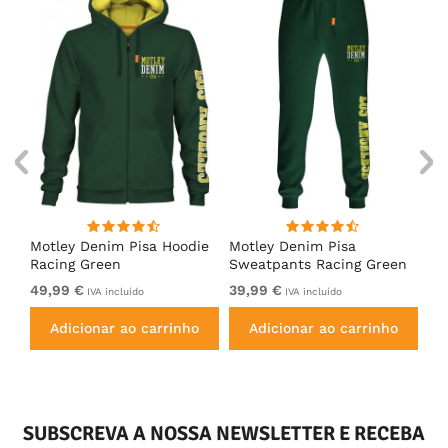
irt
Motley Denim Pisa Hoodie
Motley Denim Pisa
Mo
Racing Green
Sweatpants Racing Green
Ho
49,99 €
39,99 €
49
IVA incluído
IVA incluído
Adicionar ao carrinho
Adicionar ao carrinho
SUBSCREVA A NOSSA NEWSLETTER E RECEBA