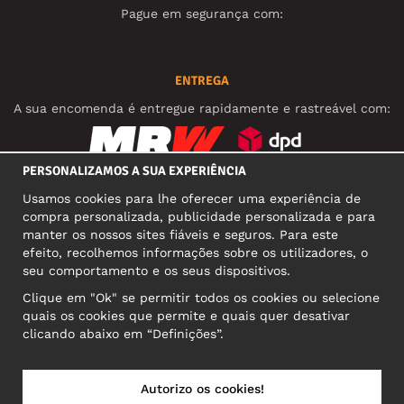
Pague em segurança com:
ENTREGA
A sua encomenda é entregue rapidamente e rastreável com:
PERSONALIZAMOS A SUA EXPERIÊNCIA
REDES SOCIAIS
Usamos cookies para lhe oferecer uma experiência de
compra personalizada, publicidade personalizada e para
manter os nossos sites fiáveis e seguros. Para este
efeito, recolhemos informações sobre os utilizadores, o
MORADA COMERCIAL
seu comportamento e os seus dispositivos.
Motley Denim Europe OÜ
Clique em "Ok" se permitir todos os cookies ou selecione
Narva mnt 5, EE-10117 Tallinn
quais os cookies que permite e quais quer desativar
Reg: 12356245
clicando abaixo em “Definições”.
Atenção! Não envie devoluções para esta morada!
Autorizo os cookies!