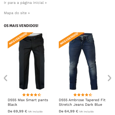
Ir para a página inicial »
Mapa do site »
OS MAIS VENDIDOS!
MAIS VENDIDOS!
MAIS VENDIDOS!
MAI
D555 Max Smart pants
D555 Ambrose Tapered Fit
Ro
Black
Stretch Jeans Dark Blue
Je
De 69,99 €
De 64,99 €
64
IVA incluído
IVA incluído