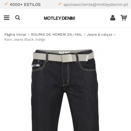
4000+ ESTILOS
apoioaocliente@motleydenim.pt
Página inicial
ROUPAS DE HOMEM 2XL-14XL
Jeans & calças
Kam Jeans Black Indigo