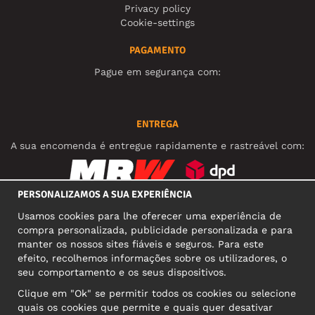
Privacy policy
Cookie-settings
PAGAMENTO
Pague em segurança com:
ENTREGA
A sua encomenda é entregue rapidamente e rastreável com:
PERSONALIZAMOS A SUA EXPERIÊNCIA
REDES SOCIAIS
Usamos cookies para lhe oferecer uma experiência de
compra personalizada, publicidade personalizada e para
manter os nossos sites fiáveis e seguros. Para este
efeito, recolhemos informações sobre os utilizadores, o
MORADA COMERCIAL
seu comportamento e os seus dispositivos.
Motley Denim Europe OÜ
Clique em "Ok" se permitir todos os cookies ou selecione
Narva mnt 5, EE-10117 Tallinn
quais os cookies que permite e quais quer desativar
Reg: 12356245