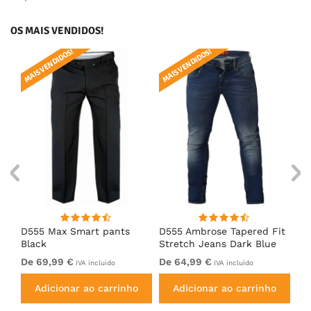
OS MAIS VENDIDOS!
MAIS VENDIDOS!
MAIS VENDIDOS!
MAI
D555 Max Smart pants
D555 Ambrose Tapered Fit
Ro
Black
Stretch Jeans Dark Blue
Je
De 69,99 €
De 64,99 €
64
IVA incluído
IVA incluído
Adicionar ao carrinho
Adicionar ao carrinho