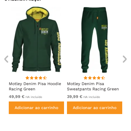
irt
Motley Denim Pisa Hoodie
Motley Denim Pisa
Mo
Racing Green
Sweatpants Racing Green
Ho
49,99 €
39,99 €
49
IVA incluído
IVA incluído
Adicionar ao carrinho
Adicionar ao carrinho