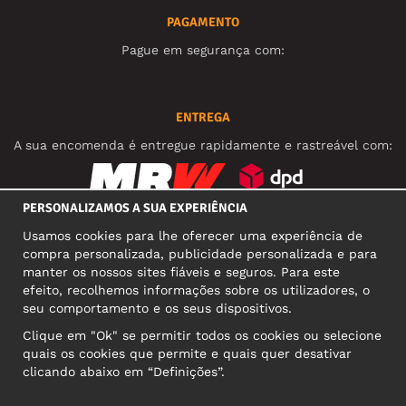
PAGAMENTO
Pague em segurança com:
ENTREGA
A sua encomenda é entregue rapidamente e rastreável com:
PERSONALIZAMOS A SUA EXPERIÊNCIA
REDES SOCIAIS
Usamos cookies para lhe oferecer uma experiência de
compra personalizada, publicidade personalizada e para
manter os nossos sites fiáveis e seguros. Para este
efeito, recolhemos informações sobre os utilizadores, o
MORADA COMERCIAL
seu comportamento e os seus dispositivos.
Motley Denim Europe OÜ
Clique em "Ok" se permitir todos os cookies ou selecione
Narva mnt 5, EE-10117 Tallinn
quais os cookies que permite e quais quer desativar
Reg: 12356245
clicando abaixo em “Definições”.
Atenção! Não envie devoluções para esta morada!