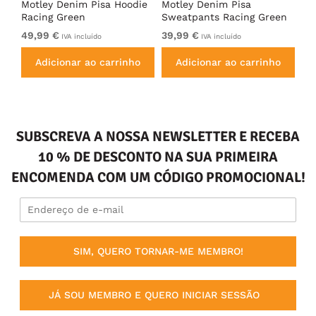
irt
Motley Denim Pisa Hoodie
Motley Denim Pisa
Mo
Racing Green
Sweatpants Racing Green
Ho
49,99 €
39,99 €
49
IVA incluído
IVA incluído
Adicionar ao carrinho
Adicionar ao carrinho
SUBSCREVA A NOSSA NEWSLETTER E RECEBA
10 % DE DESCONTO NA SUA PRIMEIRA
ENCOMENDA COM UM CÓDIGO PROMOCIONAL!
SIM, QUERO TORNAR-ME MEMBRO!
JÁ SOU MEMBRO E QUERO INICIAR SESSÃO