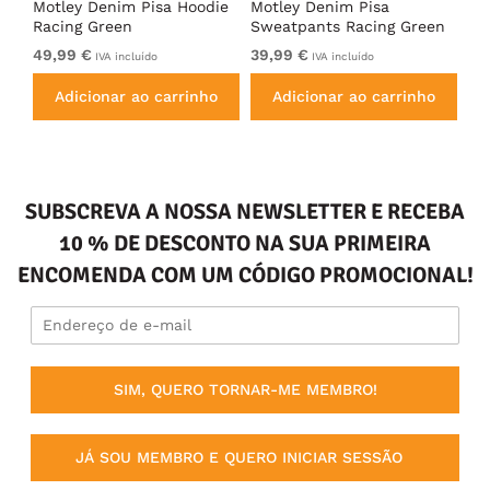
irt
Motley Denim Pisa Hoodie
Motley Denim Pisa
Mo
Racing Green
Sweatpants Racing Green
Ho
49,99 €
39,99 €
49
IVA incluído
IVA incluído
Adicionar ao carrinho
Adicionar ao carrinho
SUBSCREVA A NOSSA NEWSLETTER E RECEBA
10 % DE DESCONTO NA SUA PRIMEIRA
ENCOMENDA COM UM CÓDIGO PROMOCIONAL!
SIM, QUERO TORNAR-ME MEMBRO!
JÁ SOU MEMBRO E QUERO INICIAR SESSÃO