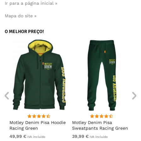
Ir para a página inicial »
Mapa do site »
O MELHOR PREÇO!
irt
Motley Denim Pisa Hoodie
Motley Denim Pisa
Mo
Racing Green
Sweatpants Racing Green
Ho
49,99 €
39,99 €
49
IVA incluído
IVA incluído