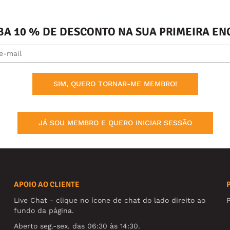
BA 10 % DE DESCONTO NA SUA PRIMEIRA 
SIM, QUERO TORNAR-ME MEMBRO!
JÁ SOU MEMBRO E QUERO INICIAR SESSÃO
APOIO AO CLIENTE
Live Chat - clique no ícone de chat do lado direito ao
fundo da página.
Aberto seg.-sex. das 06:30 às 14:30.