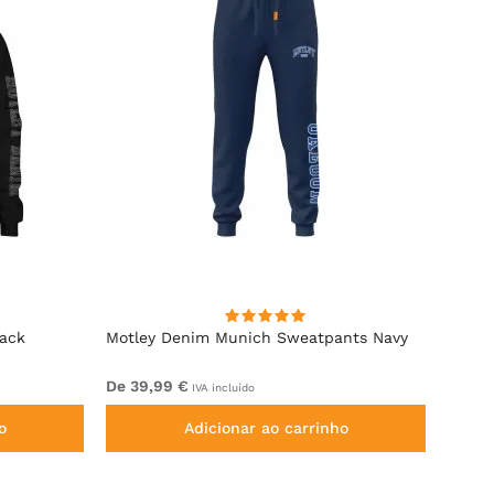
lack
Motley Denim Munich Sweatpants Navy
Motle
De 39,99 €
De 49
IVA incluído
o
Adicionar ao carrinho