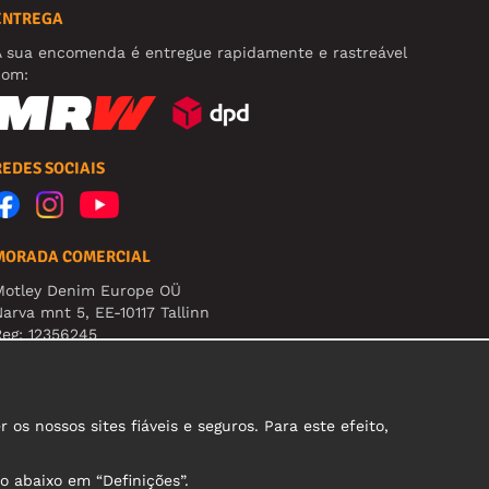
ENTREGA
A sua encomenda é entregue rapidamente e rastreável
com:
REDES SOCIAIS
MORADA COMERCIAL
Motley Denim Europe OÜ
arva mnt 5, EE-10117 Tallinn
eg: 12356245
tenção! Não envie devoluções para esta morada!
s nossos sites fiáveis e seguros. Para este efeito,
o abaixo em “Definições”.