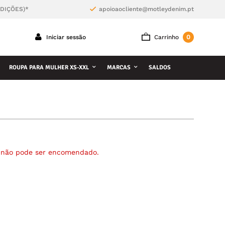
NDIÇÕES)*
apoioaocliente@motleydenim.pt
0
Iniciar sessão
Carrinho
ROUPA PARA MULHER XS-XXL
MARCAS
SALDOS
á não pode ser encomendado.