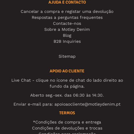
AJUDA E CONTACTO
Cancelar a compra e registar uma devolução
Respostas a perguntas frequentes
Contacte-nos
Sobre a Motley Denim
Blog
B2B Inquiries
Sitemap
APOIO AO CLIENTE
Live Chat - clique no ícone de chat do lado direito ao
fundo da página.
Aberto seg.-sex. das 06:30 às 14:30.
Enviar e-mail para:
apoioaocliente@motleydenim.pt
TERMOS
*Condições de compra e entrega
Condições de devoluções e trocas