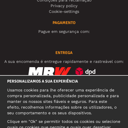
Condições para reclamação
Privacy policy
Cookie-settings
PAGAMENTO
Pague em segurança com:
ENTREGA
A sua encomenda é entregue rapidamente e rastreável com:
PERSONALIZAMOS A SUA EXPERIÊNCIA
REDES SOCIAIS
Usamos cookies para lhe oferecer uma experiência de
compra personalizada, publicidade personalizada e para
manter os nossos sites fiáveis e seguros. Para este
efeito, recolhemos informações sobre os utilizadores, o
MORADA COMERCIAL
seu comportamento e os seus dispositivos.
Motley Denim Europe OÜ
Clique em "Ok" se permitir todos os cookies ou selecione
Narva mnt 5, EE-10117 Tallinn
quais os cookies que permite e quais quer desativar