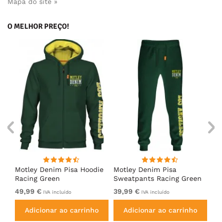
Mapa do site »
O MELHOR PREÇO!
irt
Motley Denim Pisa Hoodie
Motley Denim Pisa
Mo
Racing Green
Sweatpants Racing Green
Ho
49,99 €
39,99 €
49
IVA incluído
IVA incluído
Adicionar ao carrinho
Adicionar ao carrinho