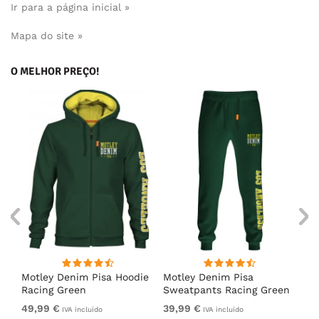
Ir para a página inicial »
Mapa do site »
O MELHOR PREÇO!
irt
Motley Denim Pisa Hoodie
Motley Denim Pisa
Mo
Racing Green
Sweatpants Racing Green
Ho
49,99 €
39,99 €
49
IVA incluído
IVA incluído