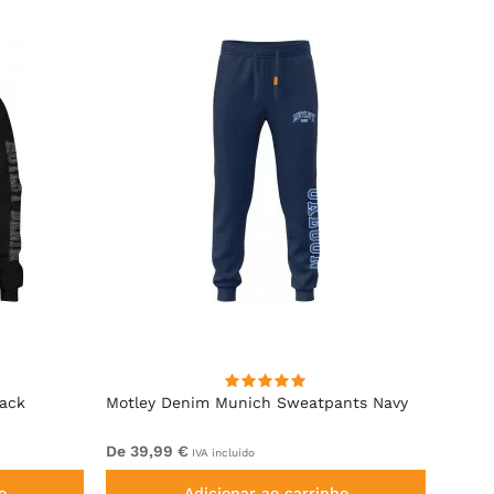
lack
Motley Denim Munich Sweatpants Navy
Motle
De 39,99 €
De 49
IVA incluído
o
Adicionar ao carrinho