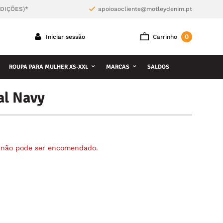
NDIÇÕES)*
apoioaocliente@motleydenim.pt
0
Iniciar sessão
Carrinho
ROUPA PARA MULHER XS-XXL
MARCAS
SALDOS
al Navy
á não pode ser encomendado.