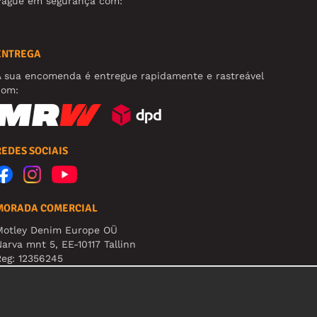
Pague em segurança com:
ENTREGA
A sua encomenda é entregue rapidamente e rastreável
com:
REDES SOCIAIS
MORADA COMERCIAL
Motley Denim Europe OÜ
arva mnt 5, EE-10117 Tallinn
eg: 12356245
tenção! Não envie devoluções para esta morada!