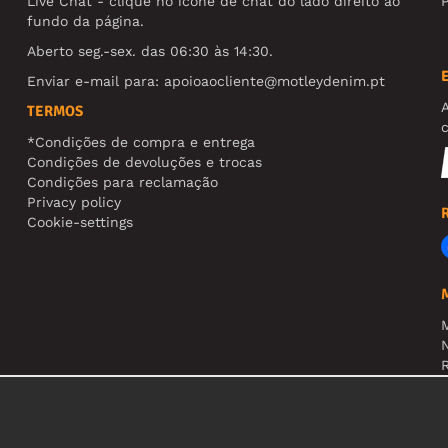
Live Chat - clique no ícone de chat do lado direito ao
fundo da página.
Aberto seg.-sex. das 06:30 às 14:30.
Enviar e-mail para:
apoioaocliente@motleydenim.pt
TERMOS
*Condições de compra e entrega
Condições de devoluções e trocas
Condições para reclamação
Privacy policy
Cookie-settings
N
R
A