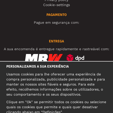
Cookie-settings
PAGAMENTO
Pague em segurança com:
ENTREGA
A sua encomenda é entregue rapidamente e rastreável com:
PERSONALIZAMOS A SUA EXPERIÊNCIA
REDES SOCIAIS
Usamos cookies para lhe oferecer uma experiência de
compra personalizada, publicidade personalizada e para
manter os nossos sites fiáveis e seguros. Para este
efeito, recolhemos informações sobre os utilizadores, o
MORADA COMERCIAL
seu comportamento e os seus dispositivos.
Motley Denim Europe OÜ
Clique em "Ok" se permitir todos os cookies ou selecione
Narva mnt 5, EE-10117 Tallinn
quais os cookies que permite e quais quer desativar
Reg: 12356245
clicando abaixo em “Definições”.