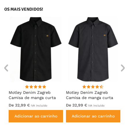
OS MAIS VENDIDOS!
ng
Motley Denim Zagreb
Motley Denim Zagreb
Mo
Camisa de manga curta
Camisa de manga curta
Ca
Preto
Antracite
Az
De 32,99 €
De 32,99 €
32
IVA incluído
IVA incluído
Adicionar ao carrinho
Adicionar ao carrinho