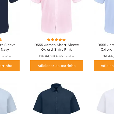
rt Sleeve
D555 James Short Sleeve
D555 Jam
 Navy
Oxford Shirt Pink
Oxford 
De 44,99 €
De 44
 incluído
IVA incluído
arrinho
Adicionar ao carrinho
Adicion