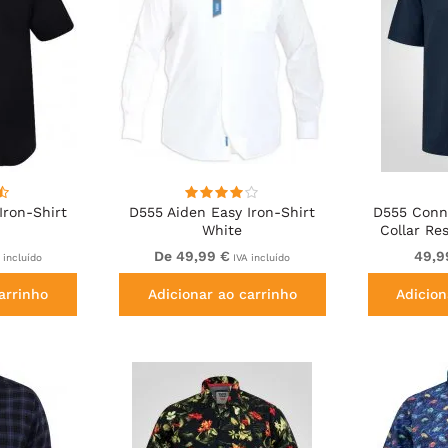
Iron-Shirt
D555 Aiden Easy Iron-Shirt
D555 Conn
White
Collar Re
S
De 49,99 €
49,9
 incluído
IVA incluído
arrinho
Adicionar ao carrinho
Adicion