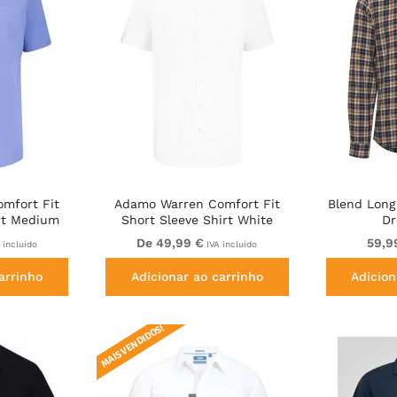
mfort Fit
Adamo Warren Comfort Fit
Blend Long
rt Medium
Short Sleeve Shirt White
Dr
De 49,99 €
59,9
 incluído
IVA incluído
arrinho
Adicionar ao carrinho
Adicion
MAIS VENDIDOS!