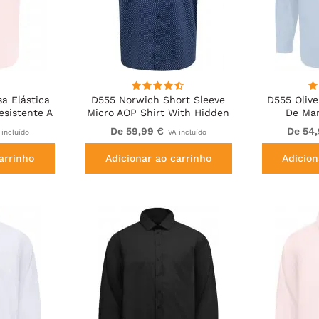
a Elástica
D555 Norwich Short Sleeve
D555 Olive
sistente A
Micro AOP Shirt With Hidden
De Ma
Passar A
Button Down Navy
Resistente
De 59,99 €
De 54
 incluído
IVA incluído
sa
Passar A
arrinho
Adicionar ao carrinho
Adicion