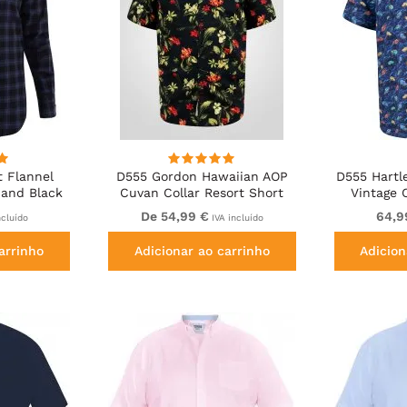
 Flannel
D555 Gordon Hawaiian AOP
D555 Hartl
 and Black
Cuvan Collar Resort Short
Vintage 
Sleeve Black
S
De 54,99 €
64,9
ncluído
IVA incluído
arrinho
Adicionar ao carrinho
Adicion