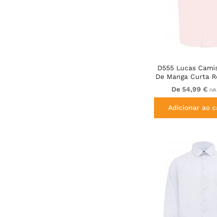
D555 Lucas Camis
De Manga Curta Re
Manchas E Sem 
De 54,99 €
IVA
Ferro Ro
Adicionar ao c