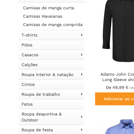
Camisas de manga curta
Camisas Havaianas
Camisas de manga comprida
T-shirts
Pólos
Casacos
Calções
Adamo John Com
Roupa Interior & natação
Long Sleeve shi
Cintos
De 49,99 €
IVA
Roupa de trabalho
Adicionar ao c
Fatos
Roupa desportiva &
Outdoor
Roupa de festa