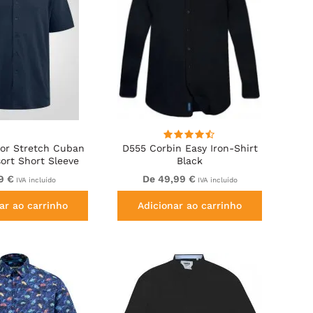
or Stretch Cuban
D555 Corbin Easy Iron-Shirt
sort Short Sleeve
Black
hirt Navy
9 €
De 49,99 €
IVA incluído
IVA incluído
ar ao carrinho
Adicionar ao carrinho