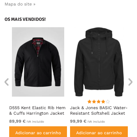
Mapa do site »
OS MAIS VENDIDOS!
D555 Kent Elastic Rib Hem
Jack & Jones BASIC Water-
Ad
& Cuffs Harrington Jacket
Resistant Softshell Jacket
So
Black
Black
89,99 €
99,99 €
De
IVA incluído
IVA incluído
Adicionar ao carrinho
Adicionar ao carrinho