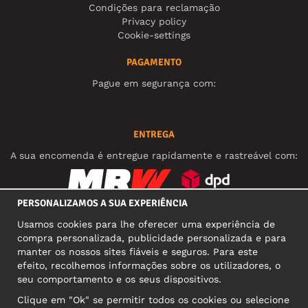
Condições para reclamação
Privacy policy
Cookie-settings
PAGAMENTO
Pague em segurança com:
ENTREGA
A sua encomenda é entregue rapidamente e rastreável com:
PERSONALIZAMOS A SUA EXPERIÊNCIA
REDES SOCIAIS
Usamos cookies para lhe oferecer uma experiência de
compra personalizada, publicidade personalizada e para
manter os nossos sites fiáveis e seguros. Para este
efeito, recolhemos informações sobre os utilizadores, o
MORADA COMERCIAL
seu comportamento e os seus dispositivos.
Motley Denim Europe OÜ
Clique em "Ok" se permitir todos os cookies ou selecione
Narva mnt 5, EE-10117 Tallinn