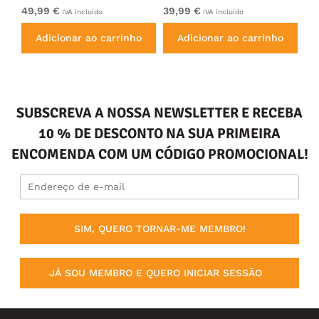
49,99 €
39,99 €
49
IVA incluído
IVA incluído
Adicionar ao carrinho
Adicionar ao carrinho
SUBSCREVA A NOSSA NEWSLETTER E RECEBA
10 % DE DESCONTO NA SUA PRIMEIRA
ENCOMENDA COM UM CÓDIGO PROMOCIONAL!
SIM, QUERO TORNAR-ME MEMBRO!
JÁ SOU MEMBRO E QUERO INICIAR SESSÃO