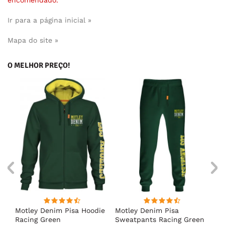
encomendado.
Ir para a página inicial »
Mapa do site »
O MELHOR PREÇO!
irt
Motley Denim Pisa Hoodie
Motley Denim Pisa
Mo
Racing Green
Sweatpants Racing Green
Ho