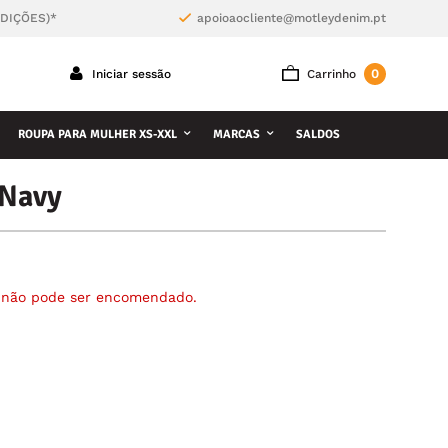
NDIÇÕES)*
apoioaocliente@motleydenim.pt
0
Iniciar sessão
Carrinho
ROUPA PARA MULHER XS-XXL
MARCAS
SALDOS
 Navy
á não pode ser encomendado.