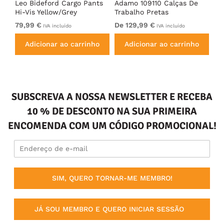
Leo Bideford Cargo Pants
Adamo 109110 Calças De
Ad
Hi-Vis Yellow/Grey
Trabalho Pretas
Pr
79,99 €
De 129,99 €
De
IVA incluído
IVA incluído
Adicionar ao carrinho
Adicionar ao carrinho
SUBSCREVA A NOSSA NEWSLETTER E RECEBA
10 % DE DESCONTO NA SUA PRIMEIRA
ENCOMENDA COM UM CÓDIGO PROMOCIONAL!
SIM, QUERO TORNAR-ME MEMBRO!
JÁ SOU MEMBRO E QUERO INICIAR SESSÃO