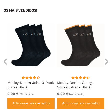
OS MAIS VENDIDOS!
s
Motley Denim John 3-Pack
Motley Denim George
Mo
Socks Black
Socks 3-Pack Black
So
9,99 €
9,99 €
9,
IVA incluído
IVA incluído
Adicionar ao carrinho
Adicionar ao carrinho