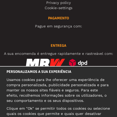
Privacy policy
Cookie-settings
PAGAMENTO
Pague em segurança com:
ENTREGA
A sua encomenda é entregue rapidamente e rastreável com:
PERSONALIZAMOS A SUA EXPERIÊNCIA
REDES SOCIAIS
Usamos cookies para lhe oferecer uma experiência de
compra personalizada, publicidade personalizada e para
manter os nossos sites fiáveis e seguros. Para este
efeito, recolhemos informações sobre os utilizadores, o
MORADA COMERCIAL
seu comportamento e os seus dispositivos.
Motley Denim Europe OÜ
Clique em "Ok" se permitir todos os cookies ou selecione
Narva mnt 5, EE-10117 Tallinn
quais os cookies que permite e quais quer desativar
Reg: 12356245