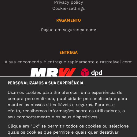
Privacy policy
Cookie-settings
PAGAMENTO
Pague em segurança com:
ENTREGA
A sua encomenda é entregue rapidamente e rastreável com:
PERSONALIZAMOS A SUA EXPERIÊNCIA
REDES SOCIAIS
Usamos cookies para lhe oferecer uma experiência de
compra personalizada, publicidade personalizada e para
manter os nossos sites fiáveis e seguros. Para este
efeito, recolhemos informações sobre os utilizadores, o
MORADA COMERCIAL
seu comportamento e os seus dispositivos.
Motley Denim Europe OÜ
Clique em "Ok" se permitir todos os cookies ou selecione
Narva mnt 5, EE-10117 Tallinn
quais os cookies que permite e quais quer desativar
Reg: 12356245