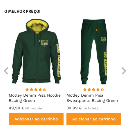
O MELHOR PREÇO!
irt
Motley Denim Pisa Hoodie
Motley Denim Pisa
Mo
Racing Green
Sweatpants Racing Green
Ho
49,99 €
39,99 €
49
IVA incluído
IVA incluído
Adicionar ao carrinho
Adicionar ao carrinho