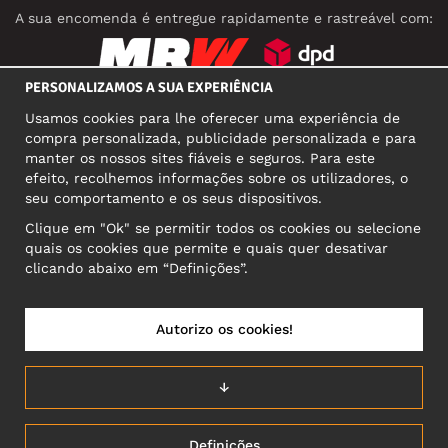
A sua encomenda é entregue rapidamente e rastreável com:
PERSONALIZAMOS A SUA EXPERIÊNCIA
REDES SOCIAIS
Usamos cookies para lhe oferecer uma experiência de
compra personalizada, publicidade personalizada e para
manter os nossos sites fiáveis e seguros. Para este
efeito, recolhemos informações sobre os utilizadores, o
MORADA COMERCIAL
seu comportamento e os seus dispositivos.
Motley Denim Europe OÜ
Clique em "Ok" se permitir todos os cookies ou selecione
Narva mnt 5, EE-10117 Tallinn
quais os cookies que permite e quais quer desativar
Reg: 12356245
clicando abaixo em “Definições”.
Atenção! Não envie devoluções para esta morada!
Autorizo os cookies!
PORTUGAL/PORTUGUÊS
↓
Definições