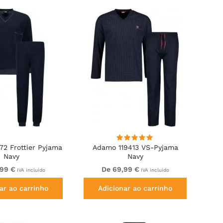
72 Frottier Pyjama
Adamo 119413 VS-Pyjama
Navy
Navy
,99 €
De 69,99 €
IVA incluído
IVA incluído
ar ao carrinho
Adicionar ao carrinho