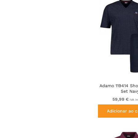
Adamo 119414 Sho
Set Nav
59,99 €
IVA i
Adicionar ao c