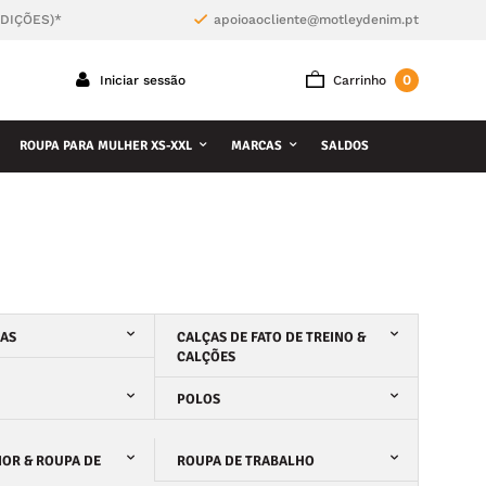
NDIÇÕES)*
apoioaocliente@motleydenim.pt
0
Iniciar sessão
Carrinho
ROUPA PARA MULHER XS-XXL
MARCAS
SALDOS
ÇAS
CALÇAS DE FATO DE TREINO &
CALÇÕES
POLOS
IOR & ROUPA DE
ROUPA DE TRABALHO