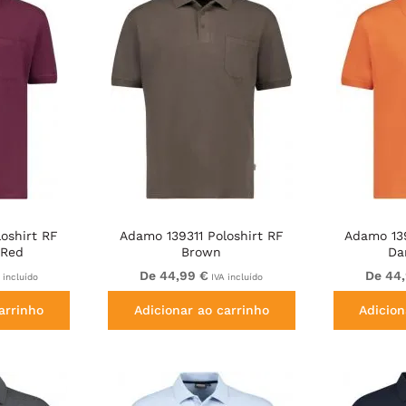
oshirt RF
Adamo 139311 Poloshirt RF
Adamo 139
 Red
Brown
Da
De 44,99 €
De 44
 incluído
IVA incluído
arrinho
Adicionar ao carrinho
Adicion