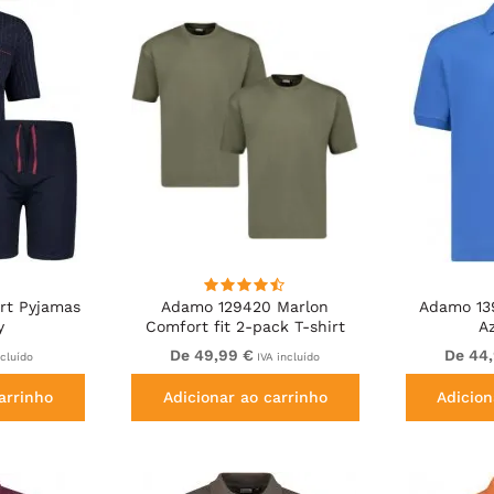
rt Pyjamas
Adamo 129420 Marlon
Adamo 139
y
Comfort fit 2-pack T-shirt
A
Olive Green
De 49,99 €
De 44
ncluído
IVA incluído
arrinho
Adicionar ao carrinho
Adicion