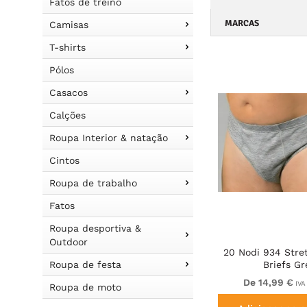
Fatos de treino
MARCAS
Camisas
T-shirts
Pólos
Casacos
Calções
Roupa Interior & natação
Cintos
Roupa de trabalho
Fatos
Roupa desportiva &
Outdoor
20 Nodi 934 Stre
Roupa de festa
Briefs Gr
De 14,99 €
IVA
Roupa de moto