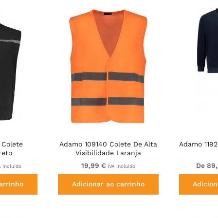
 Colete
Adamo 109140 Colete De Alta
Adamo 1192
reto
Visibilidade Laranja
19,99 €
De 89
 incluído
IVA incluído
arrinho
Adicionar ao carrinho
Adicion