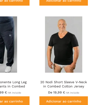
ar ao carrinho
Adicionar ao carrinho
Ponente Long Leg
20 Nodi Short Sleeve V-Neck
ants in Combed
in Combed Cotton Jersey
e Cotton Navy
Black
,99 €
De 19,99 €
IVA incluído
IVA incluído
ar ao carrinho
Adicionar ao carrinho