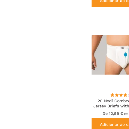
Adicionar ao c
20 Nodi Combe
Jersey Briefs wit
Cut and Side Ope
De 12,99 €
IVA 
Adicionar ao c