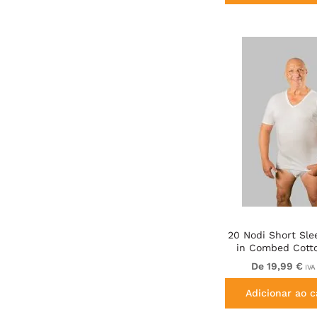
20 Nodi Short Sle
in Combed Cott
White
De 19,99 €
IVA
Adicionar ao c