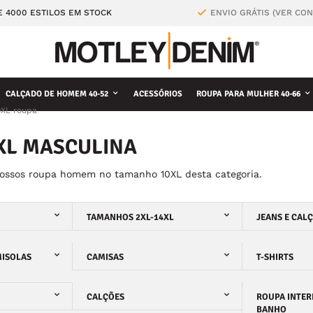
E 4000 ESTILOS EM STOCK
ENVIO GRÁTIS (VER CO
CALÇADO DE HOMEM 40-52
ACESSÓRIOS
ROUPA PARA MULHER 40-66
0XL roupa
XL MASCULINA
nossos roupa homem no tamanho 10XL desta categoria.
TAMANHOS 2XL-14XL
JEANS E CAL
MISOLAS
CAMISAS
T-SHIRTS
CALÇÕES
ROUPA INTER
BANHO