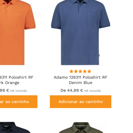
311 Poloshirt RF
Adamo 139311 Poloshirt RF
rk Orange
Denim Blue
,99 €
De 44,99 €
IVA incluído
IVA incluído
ar ao carrinho
Adicionar ao carrinho