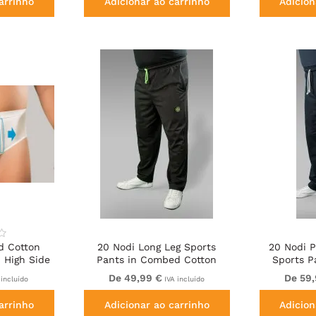
arrinho
Adicionar ao carrinho
Adicion
d Cotton
20 Nodi Long Leg Sports
20 Nodi 
h High Side
Pants in Combed Cotton
Sports P
ning White
Jersey Black
Fleec
De 49,99 €
De 59
incluído
IVA incluído
arrinho
Adicionar ao carrinho
Adicion