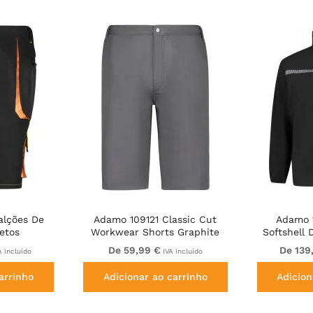
alções De
Adamo 109121 Classic Cut
Adamo 
etos
Workwear Shorts Graphite
Softshell 
Grey
De 59,99 €
De 139
 incluído
IVA incluído
arrinho
Adicionar ao carrinho
Adicion