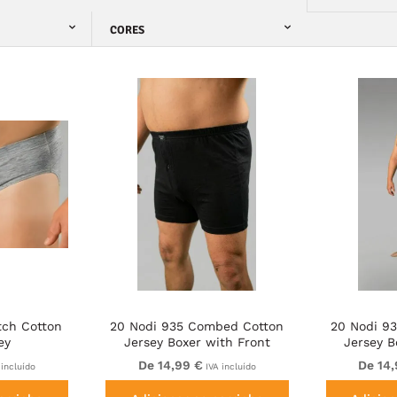
CORES
tch Cotton
20 Nodi 935 Combed Cotton
20 Nodi 9
ey
Jersey Boxer with Front
Jersey B
Button Fly Black
Butt
De 14,99 €
De 14
 incluído
IVA incluído