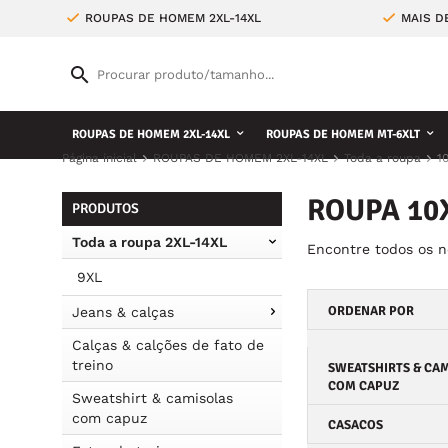
ROUPAS DE HOMEM 2XL-14XL
MAIS D
ROUPAS DE HOMEM 2XL-14XL
ROUPAS DE HOMEM MT-6XLT
Página inicial
ROUPAS DE HOMEM 2XL-14XL
Toda a roupa
1
ROUPA 10
PRODUTOS
Toda a roupa 2XL-14XL
Encontre todos os 
9XL
ORDENAR POR
Jeans & calças
Calças & calções de fato de
treino
SWEATSHIRTS & CA
COM CAPUZ
Sweatshirt & camisolas
com capuz
CASACOS