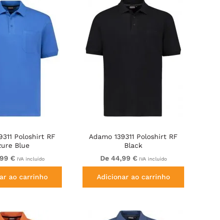
311 Poloshirt RF
Adamo 139311 Poloshirt RF
zure Blue
Black
,99 €
De 44,99 €
IVA incluído
IVA incluído
ar ao carrinho
Adicionar ao carrinho