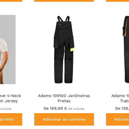
eve V-Neck
Adamo 109100 Jardineiras
Adamo 1
on Jersey
Pretas
Trab
De 169,99 €
De 129
 incluído
IVA incluído
arrinho
Adicionar ao carrinho
Adicion