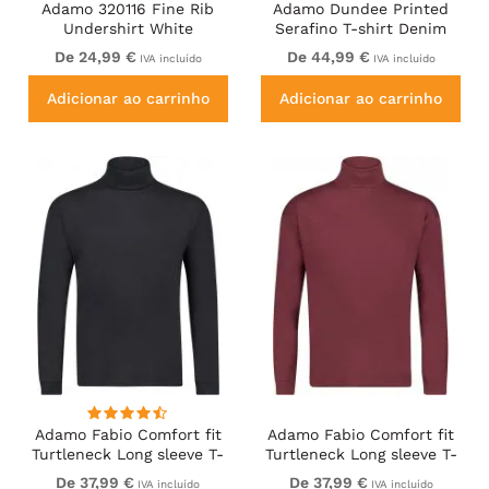
Adamo 320116 Fine Rib
Adamo Dundee Printed
Undershirt White
Serafino T-shirt Denim
Blue
De 24,99 €
De 44,99 €
IVA incluído
IVA incluído
Adicionar ao carrinho
Adicionar ao carrinho
Adamo Fabio Comfort fit
Adamo Fabio Comfort fit
Turtleneck Long sleeve T-
Turtleneck Long sleeve T-
shirt Black
shirt Burgundy
De 37,99 €
De 37,99 €
IVA incluído
IVA incluído