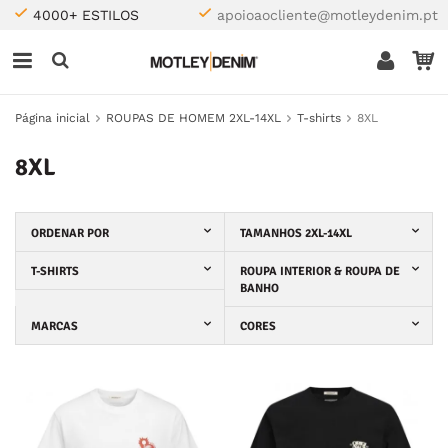
4000+ ESTILOS
apoioaocliente@motleydenim.pt
Página inicial
ROUPAS DE HOMEM 2XL-14XL
T-shirts
8XL
8XL
ORDENAR POR
TAMANHOS 2XL-14XL
T-SHIRTS
ROUPA INTERIOR & ROUPA DE
BANHO
MARCAS
CORES