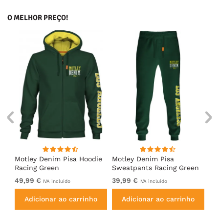
O MELHOR PREÇO!
irt
Motley Denim Pisa Hoodie
Motley Denim Pisa
Mo
Racing Green
Sweatpants Racing Green
Ho
49,99 €
39,99 €
49
IVA incluído
IVA incluído
Adicionar ao carrinho
Adicionar ao carrinho