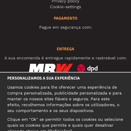
Privacy policy
Cookie-settings
PAGAMENTO
Pague em segurança com:
ENTREGA
A sua encomenda é entregue rapidamente e rastreável com:
PERSONALIZAMOS A SUA EXPERIÊNCIA
REDES SOCIAIS
Usamos cookies para lhe oferecer uma experiência de
compra personalizada, publicidade personalizada e para
manter os nossos sites fiáveis e seguros. Para este
efeito, recolhemos informações sobre os utilizadores, o
MORADA COMERCIAL
seu comportamento e os seus dispositivos.
Motley Denim Europe OÜ
Clique em "Ok" se permitir todos os cookies ou selecione
Narva mnt 5, EE-10117 Tallinn
quais os cookies que permite e quais quer desativar
Reg: 12356245