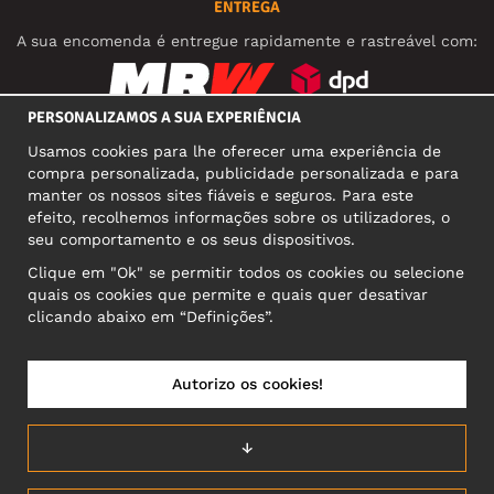
ENTREGA
A sua encomenda é entregue rapidamente e rastreável com:
PERSONALIZAMOS A SUA EXPERIÊNCIA
REDES SOCIAIS
Usamos cookies para lhe oferecer uma experiência de
compra personalizada, publicidade personalizada e para
manter os nossos sites fiáveis e seguros. Para este
efeito, recolhemos informações sobre os utilizadores, o
MORADA COMERCIAL
seu comportamento e os seus dispositivos.
Motley Denim Europe OÜ
Clique em "Ok" se permitir todos os cookies ou selecione
Narva mnt 5, EE-10117 Tallinn
quais os cookies que permite e quais quer desativar
Reg: 12356245
clicando abaixo em “Definições”.
Atenção! Não envie devoluções para esta morada!
Autorizo os cookies!
PORTUGAL/PORTUGUÊS
↓