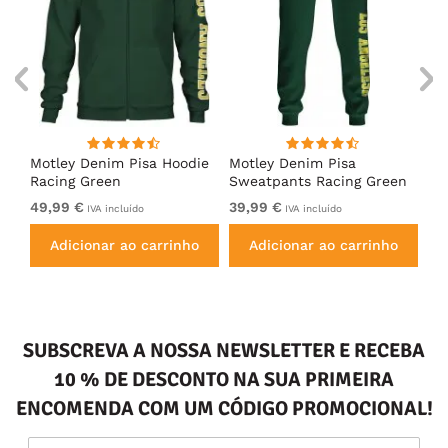
irt
Motley Denim Pisa Hoodie
Motley Denim Pisa
Mo
Racing Green
Sweatpants Racing Green
Ho
49,99 €
39,99 €
49
IVA incluído
IVA incluído
Adicionar ao carrinho
Adicionar ao carrinho
SUBSCREVA A NOSSA NEWSLETTER E RECEBA
10 % DE DESCONTO NA SUA PRIMEIRA
ENCOMENDA COM UM CÓDIGO PROMOCIONAL!