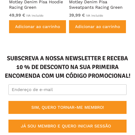
irt
Motley Denim Pisa Hoodie
Motley Denim Pisa
Mo
Racing Green
Sweatpants Racing Green
Ho
49,99 €
39,99 €
49
IVA incluído
IVA incluído
Adicionar ao carrinho
Adicionar ao carrinho
SUBSCREVA A NOSSA NEWSLETTER E RECEBA
10 % DE DESCONTO NA SUA PRIMEIRA
ENCOMENDA COM UM CÓDIGO PROMOCIONAL!
SIM, QUERO TORNAR-ME MEMBRO!
JÁ SOU MEMBRO E QUERO INICIAR SESSÃO