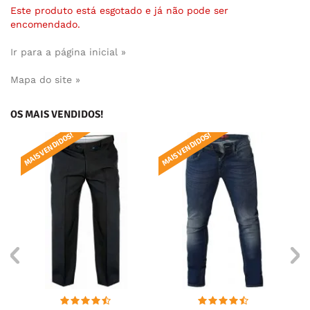
Este produto está esgotado e já não pode ser
encomendado.
Ir para a página inicial »
Mapa do site »
OS MAIS VENDIDOS!
MAIS VENDIDOS!
MAIS VENDIDOS!
MAI