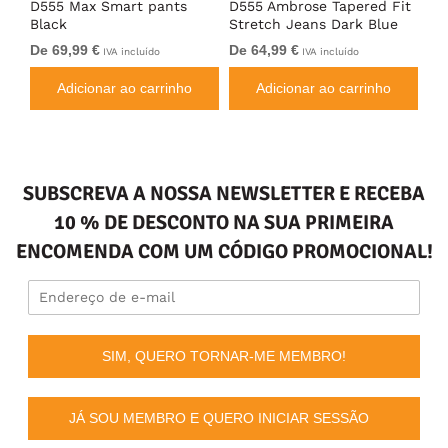
D555 Max Smart pants
D555 Ambrose Tapered Fit
Ro
Black
Stretch Jeans Dark Blue
Je
De 69,99 €
De 64,99 €
64
IVA incluído
IVA incluído
Adicionar ao carrinho
Adicionar ao carrinho
SUBSCREVA A NOSSA NEWSLETTER E RECEBA
10 % DE DESCONTO NA SUA PRIMEIRA
ENCOMENDA COM UM CÓDIGO PROMOCIONAL!
SIM, QUERO TORNAR-ME MEMBRO!
JÁ SOU MEMBRO E QUERO INICIAR SESSÃO