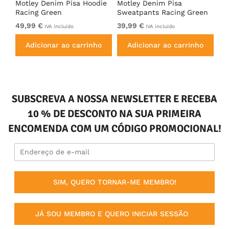
irt
Motley Denim Pisa Hoodie
Motley Denim Pisa
Mo
Racing Green
Sweatpants Racing Green
Ho
49,99 €
39,99 €
49
IVA incluído
IVA incluído
Adicionar ao carrinho
Adicionar ao carrinho
SUBSCREVA A NOSSA NEWSLETTER E RECEBA
10 % DE DESCONTO NA SUA PRIMEIRA
ENCOMENDA COM UM CÓDIGO PROMOCIONAL!
SIM, QUERO TORNAR-ME MEMBRO!
JÁ SOU MEMBRO E QUERO INICIAR SESSÃO