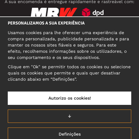
A sua encomenda é entregue rapidamente e rastreável com:
PERSONALIZAMOS A SUA EXPERIÊNCIA
REDES SOCIAIS
Usamos cookies para lhe oferecer uma experiência de
compra personalizada, publicidade personalizada e para
manter os nossos sites fiáveis e seguros. Para este
efeito, recolhemos informações sobre os utilizadores, o
MORADA COMERCIAL
seu comportamento e os seus dispositivos.
Motley Denim Europe OÜ
Clique em "Ok" se permitir todos os cookies ou selecione
Narva mnt 5, EE-10117 Tallinn
quais os cookies que permite e quais quer desativar
Reg: 12356245
clicando abaixo em “Definições”.
Atenção! Não envie devoluções para esta morada!
Autorizo os cookies!
PORTUGAL/PORTUGUÊS
↓
Definições