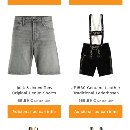
Jack & Jones Tony
JP1880 Genuine Leather
Original Denim Shorts
Traditional Lederhosen
Grey
Shorts Black
69,99 €
169,99 €
IVA incluído
IVA incluído
Adicionar ao carrinho
Adicionar ao carrinho