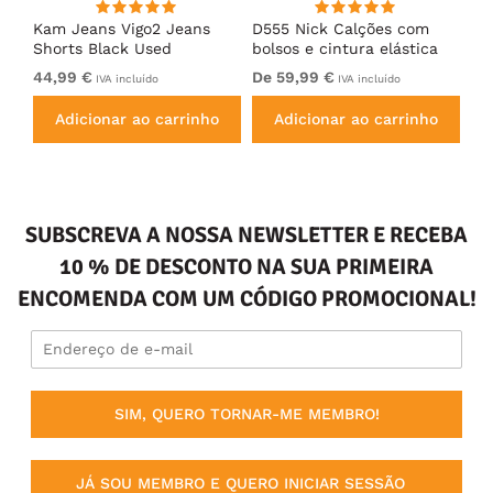
Kam Jeans Vigo2 Jeans
D555 Nick Calções com
Ka
Shorts Black Used
bolsos e cintura elástica
Do
Azul escuro
Ch
44,99 €
De 59,99 €
54
IVA incluído
IVA incluído
Adicionar ao carrinho
Adicionar ao carrinho
SUBSCREVA A NOSSA NEWSLETTER E RECEBA
10 % DE DESCONTO NA SUA PRIMEIRA
ENCOMENDA COM UM CÓDIGO PROMOCIONAL!
SIM, QUERO TORNAR-ME MEMBRO!
JÁ SOU MEMBRO E QUERO INICIAR SESSÃO