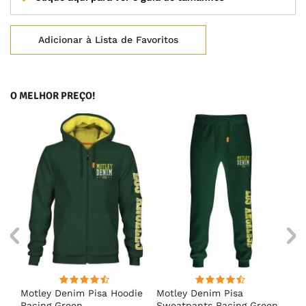
Adicionar à Lista de Favoritos
O MELHOR PREÇO!
irt
Motley Denim Pisa Hoodie
Motley Denim Pisa
Mo
Racing Green
Sweatpants Racing Green
Ho