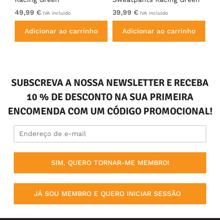
49,99 €
39,99 €
49
IVA incluído
IVA incluído
Adicionar ao carrinho
Adicionar ao carrinho
SUBSCREVA A NOSSA NEWSLETTER E RECEBA
10 % DE DESCONTO NA SUA PRIMEIRA
ENCOMENDA COM UM CÓDIGO PROMOCIONAL!
SIM, QUERO TORNAR-ME MEMBRO!
JÁ SOU MEMBRO E QUERO INICIAR SESSÃO