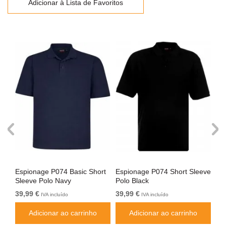
Adicionar à Lista de Favoritos
e
Espionage P074 Basic Short
Espionage P074 Short Sleeve
Es
Sleeve Polo Navy
Polo Black
Po
39,99 €
39,99 €
37
IVA incluído
IVA incluído
Adicionar ao carrinho
Adicionar ao carrinho