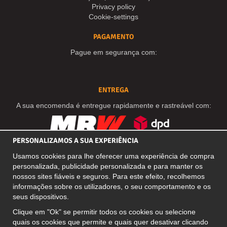
Privacy policy
Cookie-settings
PAGAMENTO
Pague em segurança com:
ENTREGA
A sua encomenda é entregue rapidamente e rastreável com:
PERSONALIZAMOS A SUA EXPERIÊNCIA
REDES SOCIAIS
Usamos cookies para lhe oferecer uma experiência de compra
personalizada, publicidade personalizada e para manter os
nossos sites fiáveis e seguros. Para este efeito, recolhemos
informações sobre os utilizadores, o seu comportamento e os
MORADA COMERCIAL
seus dispositivos.
Motley Denim Europe OÜ
Clique em "Ok" se permitir todos os cookies ou selecione
Narva mnt 5, EE-10117 Tallinn
quais os cookies que permite e quais quer desativar clicando
Reg: 12356245