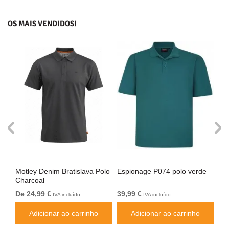
OS MAIS VENDIDOS!
Motley Denim Bratislava Polo
Espionage P074 polo verde
Mot
rt
Charcoal
Dar
De 24,99 €
39,99 €
De
IVA incluído
IVA incluído
Adicionar ao carrinho
Adicionar ao carrinho