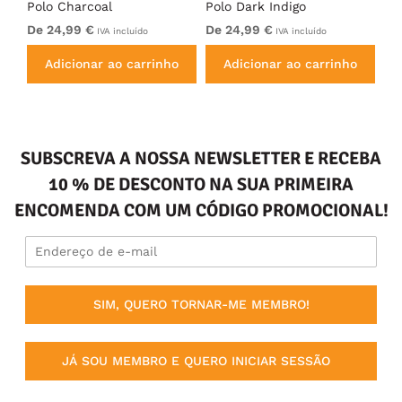
Polo Charcoal
Polo Dark Indigo
Po
De 24,99 €
De 24,99 €
De
IVA incluído
IVA incluído
Adicionar ao carrinho
Adicionar ao carrinho
SUBSCREVA A NOSSA NEWSLETTER E RECEBA
10 % DE DESCONTO NA SUA PRIMEIRA
ENCOMENDA COM UM CÓDIGO PROMOCIONAL!
SIM, QUERO TORNAR-ME MEMBRO!
JÁ SOU MEMBRO E QUERO INICIAR SESSÃO