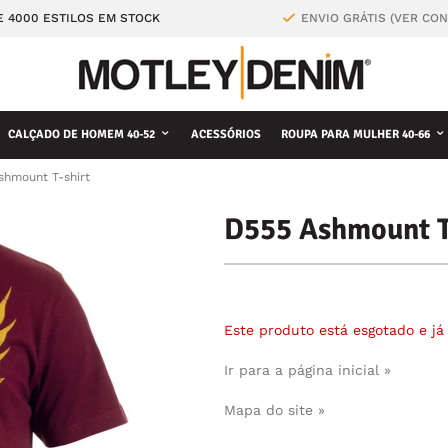
E 4000 ESTILOS EM STOCK
ENVIO GRÁTIS (VER CO
CALÇADO DE HOMEM 40-52
ACESSÓRIOS
ROUPA PARA MULHER 40-66
shmount T-shirt
D555 Ashmount T
Este produto está esgotado e j
Ir para a página inicial »
Mapa do site »