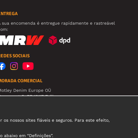
ENTREGA
A sua encomenda é entregue rapidamente e rastreável
com:
REDES SOCIAIS
MORADA COMERCIAL
Motley Denim Europe OÜ
arva mnt 5, EE-10117 Tallinn
eg: 12356245
tenção! Não envie devoluções para esta morada!
s nossos sites fiáveis e seguros. Para este efeito,
o abaixo em “Definições”.