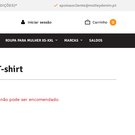
NDIÇÕES)*
apoioaocliente@motleydenim.pt
0
Iniciar sessão
Carrinho
ROUPA PARA MULHER XS-XXL
MARCAS
SALDOS
-shirt
á não pode ser encomendado.