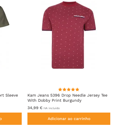
rt Sleeve
Kam Jeans 5396 Drop Needle Jersey Tee
Motle
With Dobby Print Burgundy
Indigo
34,99 €
De 11,
IVA incluído
o
Adicionar ao carrinho