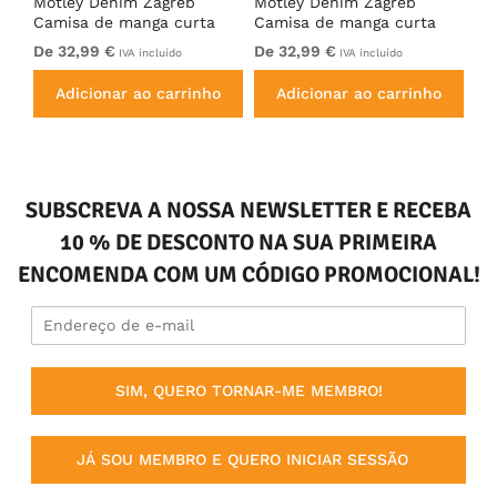
ng
Motley Denim Zagreb
Motley Denim Zagreb
Mo
Camisa de manga curta
Camisa de manga curta
Ca
Preto
Antracite
Ca
De 32,99 €
De 32,99 €
De
IVA incluído
IVA incluído
Adicionar ao carrinho
Adicionar ao carrinho
SUBSCREVA A NOSSA NEWSLETTER E RECEBA
10 % DE DESCONTO NA SUA PRIMEIRA
ENCOMENDA COM UM CÓDIGO PROMOCIONAL!
SIM, QUERO TORNAR-ME MEMBRO!
JÁ SOU MEMBRO E QUERO INICIAR SESSÃO