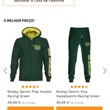
Adicionar à Lista de Favoritos
O MELHOR PREÇO!
irt
Motley Denim Pisa Hoodie
Motley Denim Pisa
Mo
Racing Green
Sweatpants Racing Green
Ho
49,99 €
39,99 €
49
IVA incluído
IVA incluído