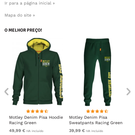
Ir para a página inicial »
Mapa do site »
O MELHOR PREÇO!
irt
Motley Denim Pisa Hoodie
Motley Denim Pisa
Mo
Racing Green
Sweatpants Racing Green
Ho
49,99 €
39,99 €
49
IVA incluído
IVA incluído