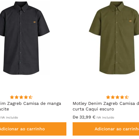
nim Zagreb Camisa de manga
Motley Denim Zagreb Camisa 
acite
curta Caqui escuro
De 32,99 €
IVA incluído
IVA incluído
Adicionar ao carrinho
Adicionar ao carrinh