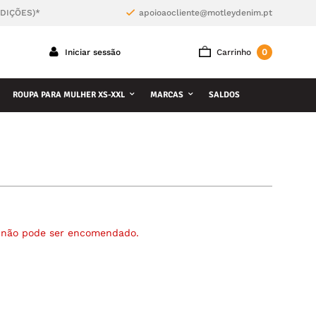
NDIÇÕES)*
apoioaocliente@motleydenim.pt
0
Iniciar sessão
Carrinho
ROUPA PARA MULHER XS-XXL
MARCAS
SALDOS
á não pode ser encomendado.