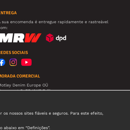
ENTREGA
A sua encomenda é entregue rapidamente e rastreável
com:
REDES SOCIAIS
MORADA COMERCIAL
Motley Denim Europe OÜ
arva mnt 5, EE-10117 Tallinn
eg: 12356245
tenção! Não envie devoluções para esta morada!
s nossos sites fiáveis e seguros. Para este efeito,
o abaixo em “Definições”.