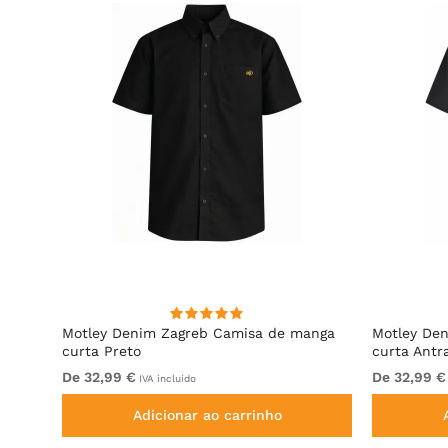
hirt
Motley Denim Zagreb Camisa de manga
Motley De
curta Preto
curta Antr
De 32,99 €
De 32,99 €
IVA incluído
Adicionar ao carrinho