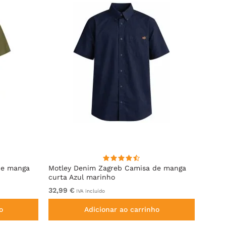
de manga
Motley Denim Zagreb Camisa de manga
Kam J
curta Azul marinho
Sleeve
32,99 €
De 69
IVA incluído
o
Adicionar ao carrinho