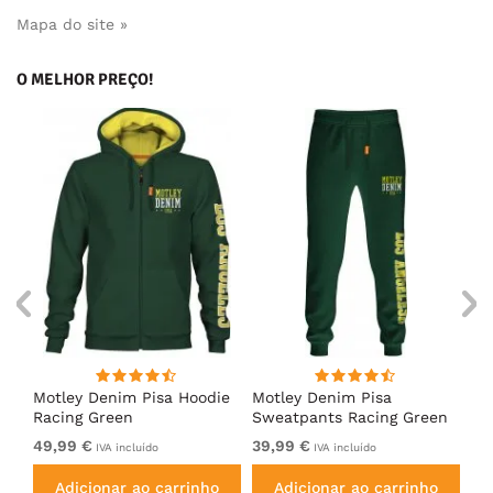
Mapa do site »
O MELHOR PREÇO!
irt
Motley Denim Pisa Hoodie
Motley Denim Pisa
Mo
Racing Green
Sweatpants Racing Green
Ho
49,99 €
39,99 €
49
IVA incluído
IVA incluído
Adicionar ao carrinho
Adicionar ao carrinho