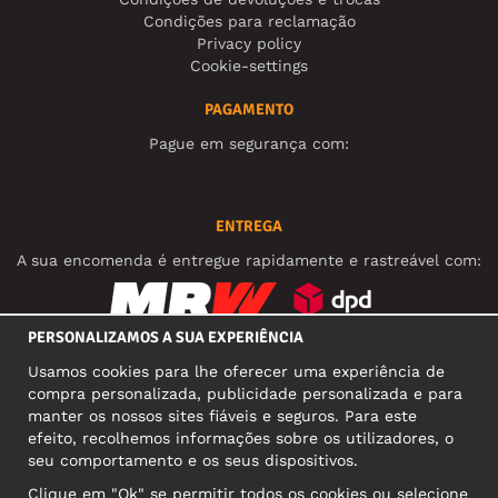
Condições para reclamação
Privacy policy
Cookie-settings
PAGAMENTO
Pague em segurança com:
ENTREGA
A sua encomenda é entregue rapidamente e rastreável com:
PERSONALIZAMOS A SUA EXPERIÊNCIA
REDES SOCIAIS
Usamos cookies para lhe oferecer uma experiência de
compra personalizada, publicidade personalizada e para
manter os nossos sites fiáveis e seguros. Para este
efeito, recolhemos informações sobre os utilizadores, o
MORADA COMERCIAL
seu comportamento e os seus dispositivos.
Motley Denim Europe OÜ
Clique em "Ok" se permitir todos os cookies ou selecione