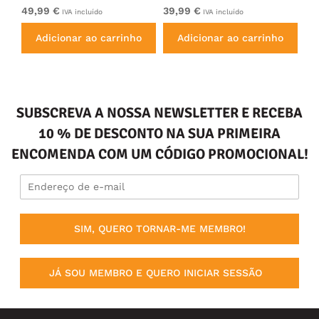
49,99 €
39,99 €
49
IVA incluído
IVA incluído
Adicionar ao carrinho
Adicionar ao carrinho
SUBSCREVA A NOSSA NEWSLETTER E RECEBA
10 % DE DESCONTO NA SUA PRIMEIRA
ENCOMENDA COM UM CÓDIGO PROMOCIONAL!
SIM, QUERO TORNAR-ME MEMBRO!
JÁ SOU MEMBRO E QUERO INICIAR SESSÃO