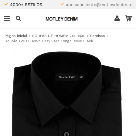
4000+ ESTILOS
apoioaocliente@motleydenim.pt
Página inicial
ROUPAS DE HOMEM 2XL-14XL
Camisas
Double TWO Classic Easy Care Long Sleeve Black