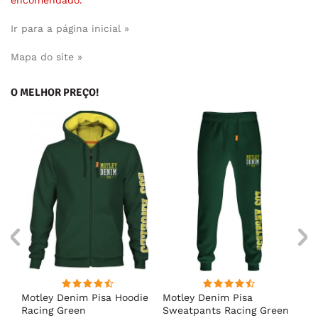
encomendado.
Ir para a página inicial »
Mapa do site »
O MELHOR PREÇO!
irt
Motley Denim Pisa Hoodie
Motley Denim Pisa
Mo
Racing Green
Sweatpants Racing Green
Ho