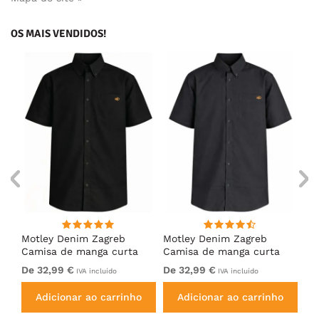
OS MAIS VENDIDOS!
ng
Motley Denim Zagreb
Motley Denim Zagreb
Mo
Camisa de manga curta
Camisa de manga curta
Ca
Preto
Antracite
Ca
De 32,99 €
De 32,99 €
De
IVA incluído
IVA incluído
Adicionar ao carrinho
Adicionar ao carrinho