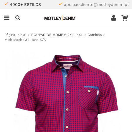
4000+ ESTILOS
apoioaocliente@motleydenim.pt
Página inicial
ROUPAS DE HOMEM 2XL-14XL
Camisas
Mish Mash Grill Red S/S