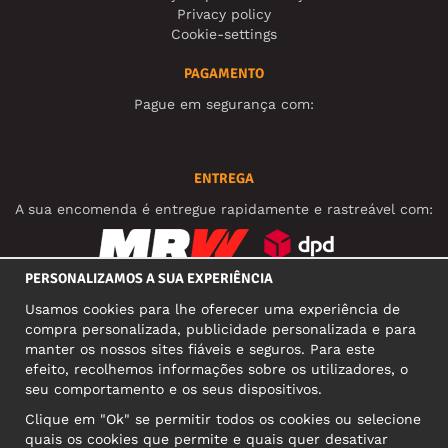
Privacy policy
Cookie-settings
PAGAMENTO
Pague em segurança com:
ENTREGA
A sua encomenda é entregue rapidamente e rastreável com:
PERSONALIZAMOS A SUA EXPERIÊNCIA
REDES SOCIAIS
Usamos cookies para lhe oferecer uma experiência de
compra personalizada, publicidade personalizada e para
manter os nossos sites fiáveis e seguros. Para este
efeito, recolhemos informações sobre os utilizadores, o
MORADA COMERCIAL
seu comportamento e os seus dispositivos.
Motley Denim Europe OÜ
Clique em "Ok" se permitir todos os cookies ou selecione
Narva mnt 5, EE-10117 Tallinn
quais os cookies que permite e quais quer desativar
Reg: 12356245