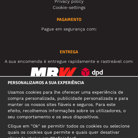
Privacy policy
Cookie-settings
PAGAMENTO
Pague em segurança com:
ENTREGA
A sua encomenda é entregue rapidamente e rastreável com:
PERSONALIZAMOS A SUA EXPERIÊNCIA
REDES SOCIAIS
Usamos cookies para lhe oferecer uma experiência de
compra personalizada, publicidade personalizada e para
manter os nossos sites fiáveis e seguros. Para este
efeito, recolhemos informações sobre os utilizadores, o
MORADA COMERCIAL
seu comportamento e os seus dispositivos.
Motley Denim Europe OÜ
Clique em "Ok" se permitir todos os cookies ou selecione
Narva mnt 5, EE-10117 Tallinn
quais os cookies que permite e quais quer desativar
Reg: 12356245