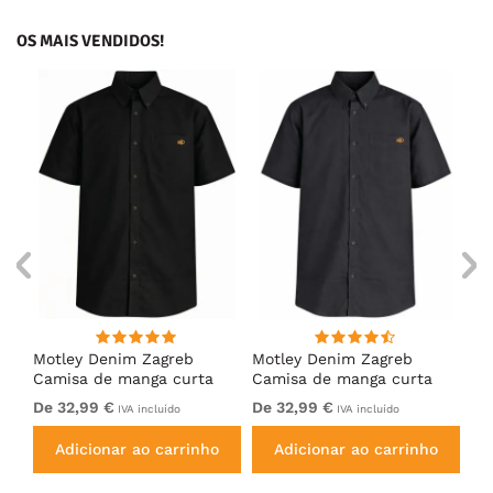
OS MAIS VENDIDOS!
ng
Motley Denim Zagreb
Motley Denim Zagreb
Mo
Camisa de manga curta
Camisa de manga curta
Ca
Preto
Antracite
Az
De 32,99 €
De 32,99 €
32
IVA incluído
IVA incluído
Adicionar ao carrinho
Adicionar ao carrinho