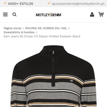
4000+ ESTILOS
apoioaocliente@motleydenim.pt
Página inicial
ROUPAS DE HOMEM 2XL-14XL
Sweatshirts & hoodies
Kam Jeans 93 Stripe 1/4 Zipper Knitted Sweater Black