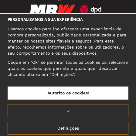
PERSONALIZAMOS A SUA EXPERIÊNCIA
REDES SOCIAIS
Usamos cookies para lhe oferecer uma experiência de
compra personalizada, publicidade personalizada e para
manter os nossos sites fiáveis e seguros. Para este
efeito, recolhemos informações sobre os utilizadores, o
MORADA COMERCIAL
seu comportamento e os seus dispositivos.
Motley Denim Europe OÜ
Clique em "Ok" se permitir todos os cookies ou selecione
Narva mnt 5, EE-10117 Tallinn
quais os cookies que permite e quais quer desativar
Reg: 12356245
clicando abaixo em “Definições”.
Atenção! Não envie devoluções para esta morada!
Autorizo os cookies!
PORTUGAL/PORTUGUÊS
↓
Definições