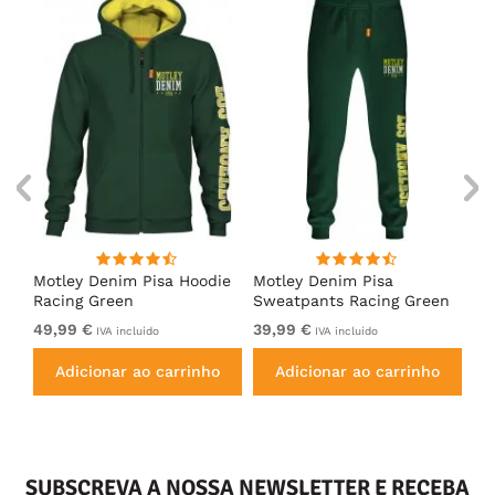
irt
Motley Denim Pisa Hoodie
Motley Denim Pisa
Mo
Racing Green
Sweatpants Racing Green
Ho
49,99 €
39,99 €
49
IVA incluído
IVA incluído
Adicionar ao carrinho
Adicionar ao carrinho
SUBSCREVA A NOSSA NEWSLETTER E RECEBA