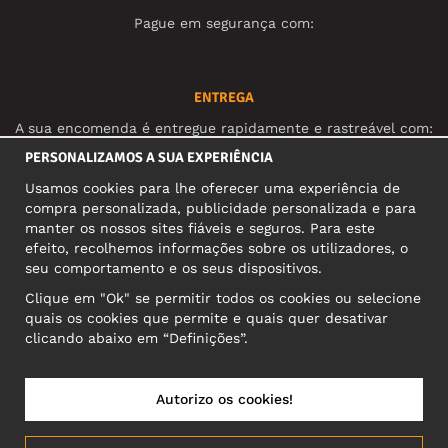
Pague em segurança com:
ENTREGA
A sua encomenda é entregue rapidamente e rastreável com:
PERSONALIZAMOS A SUA EXPERIÊNCIA
Usamos cookies para lhe oferecer uma experiência de
REDES SOCIAIS
compra personalizada, publicidade personalizada e para
manter os nossos sites fiáveis e seguros. Para este
efeito, recolhemos informações sobre os utilizadores, o
seu comportamento e os seus dispositivos.
MORADA COMERCIAL
Clique em "Ok" se permitir todos os cookies ou selecione
Motley Denim Europe OÜ
quais os cookies que permite e quais quer desativar
Narva mnt 5, EE-10117 Tallinn
clicando abaixo em “Definições”.
Reg: 12356245
Atenção! Não envie devoluções para esta morada!
Autorizo os cookies!