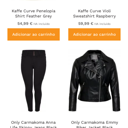
Kaffe Curve Penelopia
Kaffe Curve Violi
Shirt Feather Grey
Sweatshirt Raspberry
Pink
54,99 €
59,99 €
IVA incluído
IVA incluído
Adicionar ao carrinho
Adicionar ao carrinho
Only Carmakoma Anna
Only Carmakoma Emmy
Life Skinny Jeans Black
Biker Jacket Black