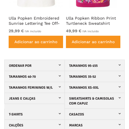
Ulla Popken Embroidered
Ulla Popken Ribbon Print
Ul
Sunrise Lettering Tee Off-
Turtleneck Sweatshirt
Sl
ack
White
Cherry Red
Wh
29,99 €
49,99 €
35
IVA incluído
IVA incluído
Adicionar ao carrinho
Adicionar ao carrinho
ORDENAR POR
TAMANHOS 95-155
TAMANHOS 40-70
TAMANHOS 35-52
TAMANHOS FEMININOS W/L
TAMANHOS XS-XXL
JEANS E CALÇAS
SWEATSHIRTS & CAMISOLAS
COM CAPUZ
T-SHIRTS
CASACOS
CALÇÕES
MARCAS